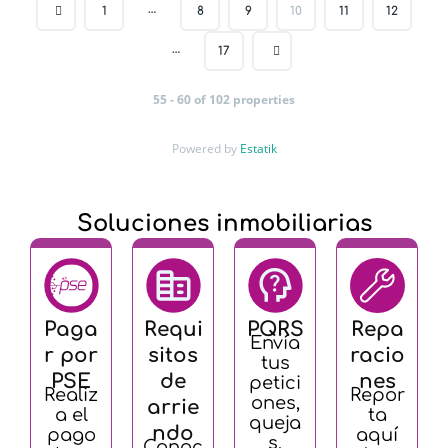
…
1
8
9
10
11
12
…
17
55 - 60 of 102 properties
Powered by
Estatik
Soluciones inmobiliarias
Paga
Requi
PQRS
Repa
Envía
r por
sitos
racio
tus
PSE
de
nes
petici
Realiz
Repor
ones,
arrie
a el
ta
queja
ndo
pago
aquí
s,
Conoc