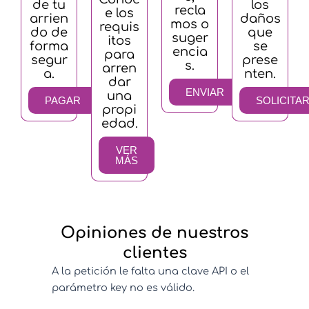
de tu
los
recla
e los
arrien
daños
mos o
requis
do de
que
suger
itos
forma
se
encia
para
segur
prese
s.
arren
a.
nten.
dar
ENVIAR
una
PAGAR
SOLICITA
propi
edad.
VER
MÁS
Opiniones de nuestros
clientes
A la petición le falta una clave API o el
parámetro key no es válido.