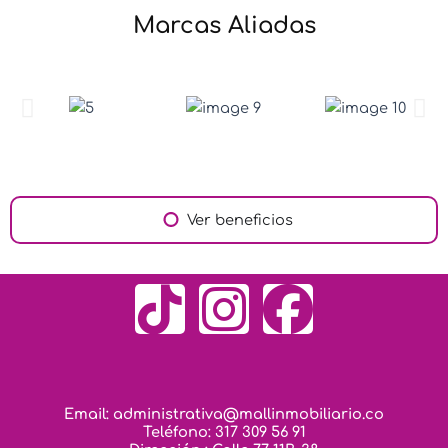
Marcas Aliadas
Ver beneficios
T
I
F
i
n
a
k
s
c
Email: administrativa@mallinmobiliario.co
Teléfono: 317 309 56 91