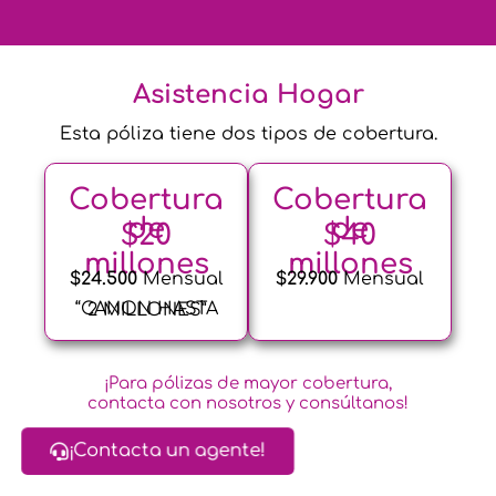
Asistencia Hogar
Esta póliza tiene dos tipos de cobertura.
Cobertura
Cobertura
de
de
$20
$40
millones
millones
$24.500
Mensual
$29.900
Mensual
“CANON HASTA 2 MILLONES”
¡Para pólizas de mayor cobertura,
contacta con nosotros y consúltanos!
¡Contacta un agente!