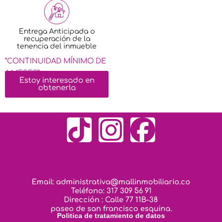
Entrega Anticipada o
recuperación de la
tenencia del inmueble
“CONTINUIDAD MÍNIMO DE
6 MESES”
Estoy interesado en
obtenerla
T
I
F
i
n
a
k
s
c
Email: administrativa@mallinmobiliario.co
Teléfono: 317 309 56 91
t
t
e
Dirección : Calle 77 11B-38
paseo de san francisco esquina.
Politica de tratamiento de datos