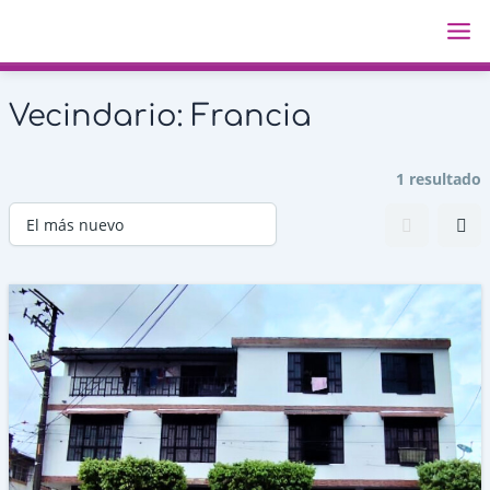
Ir
Ma
al
Me
contenido
Vecindario:
Francia
1 resultado