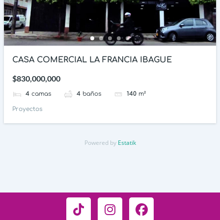
CASA COMERCIAL LA FRANCIA IBAGUE
$830,000,000
4
camas
4
baños
140
m²
Proyectos
Powered by
Estatik
T
I
F
i
n
a