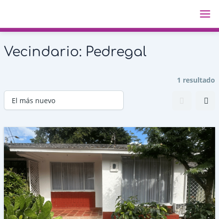
Ir
Ma
al
Me
contenido
Vecindario:
Pedregal
1 resultado