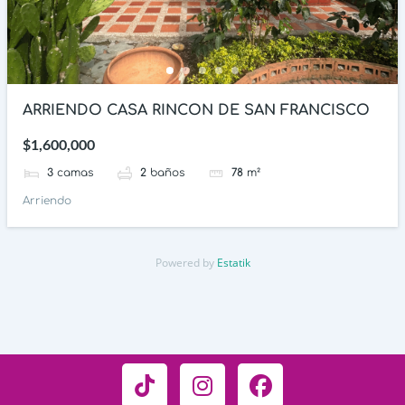
ARRIENDO CASA RINCON DE SAN FRANCISCO
$1,600,000
3
camas
2
baños
78
m²
Arriendo
Powered by
Estatik
T
I
F
i
n
a