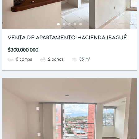
VENTA DE APARTAMENTO HACIENDA IBAGUÉ
$300,000,000
3
camas
2
baños
85
m²