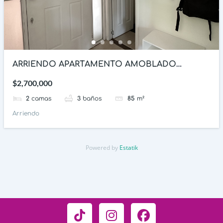
ARRIENDO APARTAMENTO AMOBLADO
RESERVAS DEL BOSQUE
$2,700,000
2
camas
3
baños
85
m²
Arriendo
Powered by
Estatik
T
I
F
i
n
a