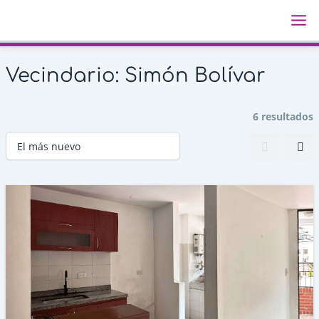
Ir
Ma
al
Me
contenido
Vecindario:
Simón Bolívar
6 resultados