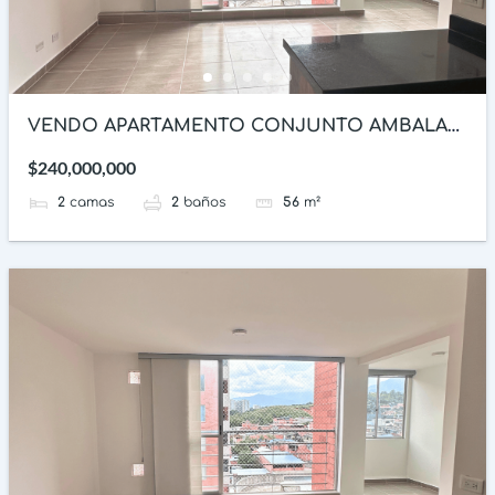
VENDO APARTAMENTO CONJUNTO AMBALA
97 IBAGUE
$240,000,000
2
camas
2
baños
56
m²