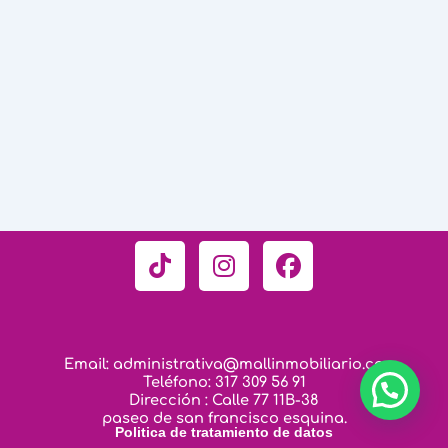
T
I
F
i
n
a
k
s
c
t
t
e
o
a
b
Email: administrativa@mallinmobiliario.co
k
g
o
Teléfono: 317 309 56 91
r
o
Dirección : Calle 77 11B-38
paseo de san francisco esquina.
a
k
Politica de tratamiento de datos