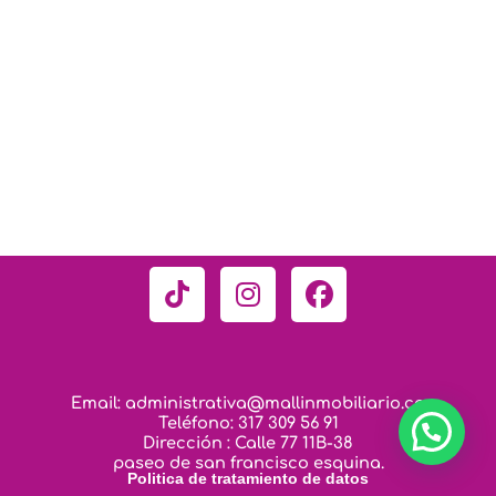
T
I
F
i
n
a
k
s
c
t
t
e
o
a
b
Email: administrativa@mallinmobiliario.co
k
g
o
Teléfono: 317 309 56 91
r
o
Dirección : Calle 77 11B-38
paseo de san francisco esquina.
a
k
Politica de tratamiento de datos