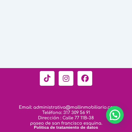
T
I
F
i
n
a
k
s
c
t
t
e
o
a
b
Email: administrativa@mallinmobiliario.co
k
g
o
Teléfono: 317 309 56 91
r
o
Dirección : Calle 77 11B-38
paseo de san francisco esquina.
a
k
Politica de tratamiento de datos