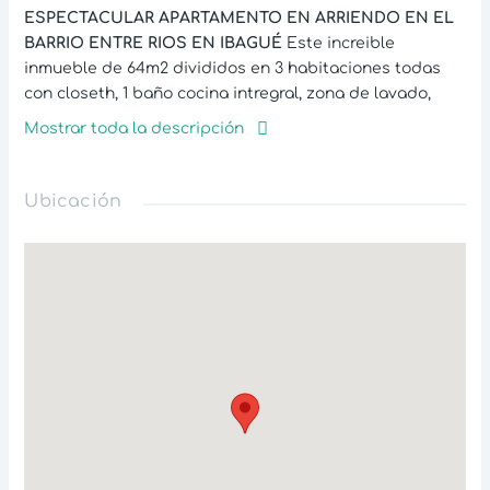
ESPECTACULAR APARTAMENTO EN ARRIENDO EN EL
BARRIO ENTRE RIOS EN IBAGUÉ
Este increible
inmueble de 64m2 divididos en 3 habitaciones todas
con closeth, 1 baño cocina intregral, zona de lavado,
sala comedor con ventana balcon con vista hacia el
Mostrar toda la descripción
exterior.
con un clima ideal gran corriente de ventlacion y luz
Ubicación
natural con una excelente ubicacio en el sector
encuentras variedad de rutas de transporte publico,
locales comerciales, cerca a la glorieta del vergel al
supermercado ARA y D1.