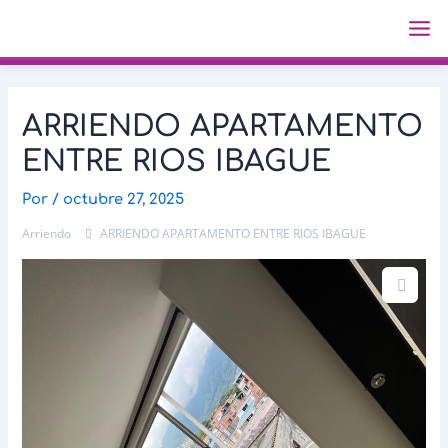
Ir
Navegación
Ma
al
de
Me
contenido
entradas
ARRIENDO APARTAMENTO
ENTRE RIOS IBAGUE
Por
/
octubre 27, 2025
Arriendo
ARRIENDO APARTAMENTO ENTRE RIOS IBAGUE