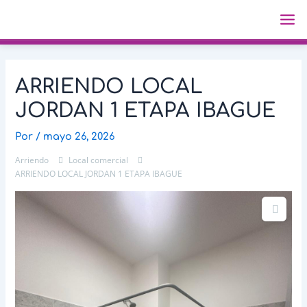
Ir
Navegación
Ma
al
de
Me
contenido
entradas
ARRIENDO LOCAL
JORDAN 1 ETAPA IBAGUE
Por
/
mayo 26, 2026
Arriendo
Local comercial
ARRIENDO LOCAL JORDAN 1 ETAPA IBAGUE