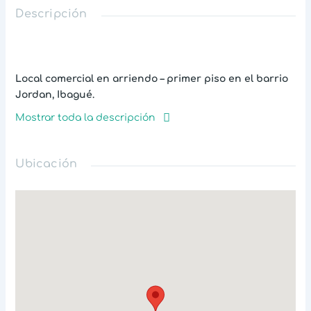
Descripción
Local comercial en arriendo – primer piso en el barrio
Jordan, Ibagué.
Ubicado en una zona estratégica sobre la
Calle 23 #12-
Mostrar toda la descripción
13
, este local de
140 m²
cuenta con acceso pavimentado
y excelente conectividad. Dispone de
entrada con
rampa, 2 baños y espacio tipo bodega
, ideal para
Ubicación
oficinas, IPS, consultorios, salón spa o servicios
profesionales.
Se encuentra en primer piso, facilitando el acceso al
público y operación diaria. Sector con buena movilidad
y cercanía a vías principales, perfecto para potenciar tu
negocio.