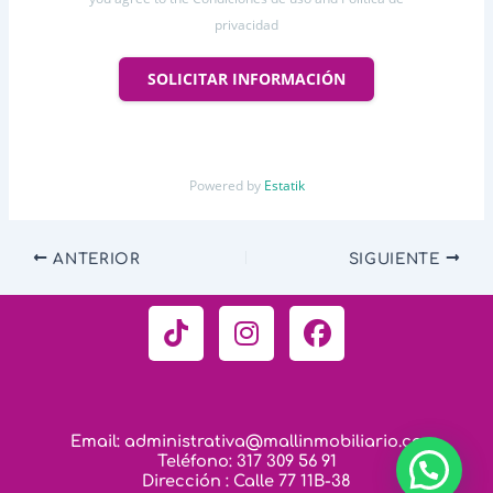
privacidad
SOLICITAR INFORMACIÓN
Powered by
Estatik
ANTERIOR
SIGUIENTE
T
I
F
i
n
a
k
s
c
t
t
e
o
a
b
Email: administrativa@mallinmobiliario.co
k
g
o
Teléfono: 317 309 56 91
r
o
Dirección : Calle 77 11B-38