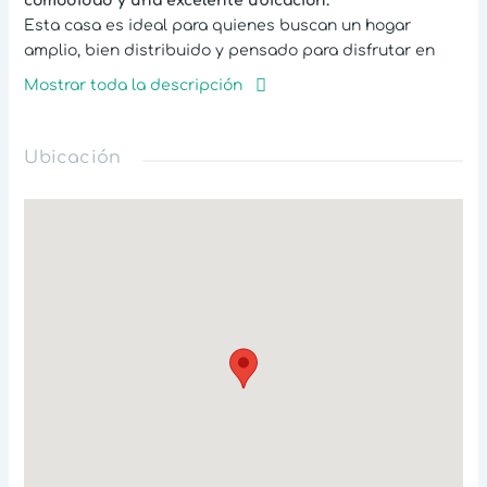
comodidad y una excelente ubicación.
Esta casa es ideal para quienes buscan un hogar
amplio, bien distribuido y pensado para disfrutar en
familia. Sus espacios brindan confort, iluminación
Mostrar toda la descripción
natural y un ambiente acogedor para el día a día.
Ubicada en un sector residencial consolidado, con fácil
acceso a servicios, comercio y principales vías de la
Ubicación
ciudad, te permite vivir con calma sin alejarte de todo.
Agenda tu visita y descubre el hogar que estabas
buscando.