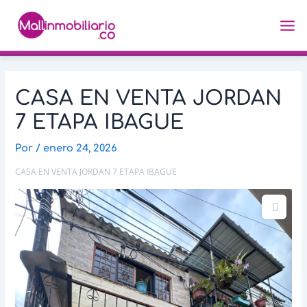
Ir
Navegación
Ma
al
de
Me
contenido
entradas
CASA EN VENTA JORDAN
7 ETAPA IBAGUE
Por
/
enero 24, 2026
CASA EN VENTA JORDAN 7 ETAPA IBAGUE