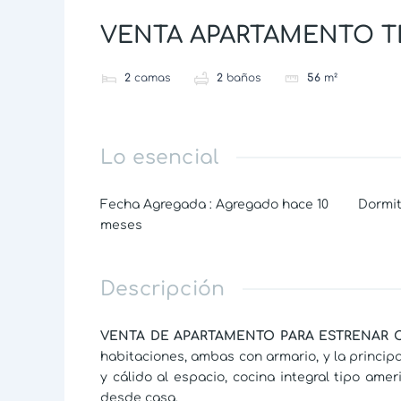
VENTA APARTAMENTO T
2
camas
2
baños
56
m²
Lo esencial
Fecha Agregada
:
Agregado hace 10
Dormit
meses
Descripción
VENTA DE APARTAMENTO PARA ESTRENAR 
habitaciones, ambas con armario, y la princ
y cálido al espacio, cocina integral tipo ame
desde casa.