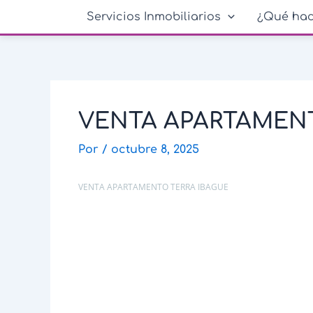
Ir
Navegación
Servicios Inmobiliarios
¿Qué ha
al
de
contenido
entradas
VENTA APARTAMENT
Por
/
octubre 8, 2025
VENTA APARTAMENTO TERRA IBAGUE