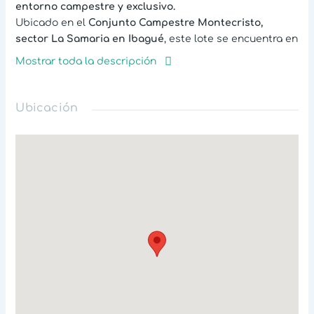
entorno campestre y exclusivo.
Ubicado en el
Conjunto Campestre Montecristo,
sector La Samaria en Ibagué
, este lote se encuentra en
una zona de alta valorización, ideal para quienes
Mostrar toda la descripción
buscan tranquilidad y contacto con la naturaleza sin
alejarse de la ciudad. El conjunto ofrece
vigilancia,
piscina, salón de eventos y parque infantil
, rodeado
Ubicación
de zonas verdes y con fácil acceso a vías principales y
transporte.
Invierte y construye tu casa campestre en un entorno
privilegiado.