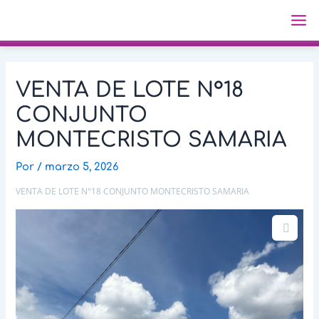
Ir
Navegación
Ma
al
de
Me
contenido
entradas
VENTA DE LOTE N°18
CONJUNTO
MONTECRISTO SAMARIA
Por
/
marzo 5, 2026
VENTA DE LOTE N°18 CONJUNTO MONTECRISTO SAMARIA