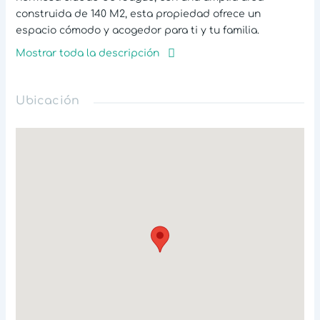
construida de 140 M2, esta propiedad ofrece un
espacio cómodo y acogedor para ti y tu familia.
Mostrar toda la descripción
Esta encantadora casa cuenta con 3 amplias alcobas,
ideales para acomodar a toda tu familia. Además,
cuenta con 3 baños, lo que te brinda mayor comodidad,
Ubicación
tambien dispone de un amplio espacio que puedes
usar como garaje o local comercial.
La cocina integral es amplia y semi integral ideal para
aquellos amantes de la cocina. Además, cuenta con
todos los servicios publicos, suelos en cerámica que le
dan un toque moderno y elegante a esta propiedad.
También encontrarás un patio amplio con amplia
entrada de corriente aire y uz natural.
En cuanto a sus características externas, esta
propiedad cuenta con acceso pavimentado, por lo que
no tendrás problemas para acceder a ella. Además, se