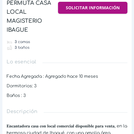
PERMUTA CASA
SOLICITAR INFORMACIÓN
LOCAL
MAGISTERIO
IBAGUE
3
camas
3
baños
Lo esencial
Fecha Agregada
:
Agregado hace 10 meses
Dormitorios
:
3
Baños
:
3
Descripción
𝐄𝐧𝐜𝐚𝐧𝐭𝐚𝐝𝐨𝐫𝐚 𝐜𝐚𝐬𝐚 𝐜𝐨𝐧 𝐥𝐨𝐜𝐚𝐥 𝐜𝐨𝐦𝐞𝐫𝐜𝐢𝐚𝐥 𝐝𝐢𝐬𝐩𝐨𝐧𝐢𝐛𝐥𝐞 𝐩𝐚𝐫𝐚 𝐯𝐞𝐧𝐭𝐚, en la
hermosa ciudad de Ibagué, con una amplia área