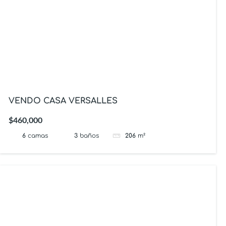
VENDO CASA VERSALLES
$460,000
6
camas
3
baños
206
m²