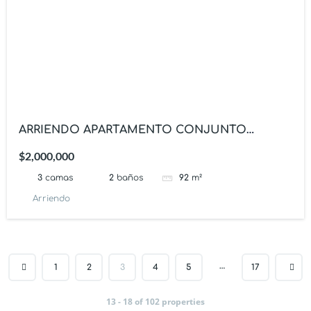
ARRIENDO APARTAMENTO CONJUNTO
BOSQUE DE SAN ANGEL
$2,000,000
3
camas
2
baños
92
m²
Arriendo
…
1
2
3
4
5
17
13 - 18 of 102 properties